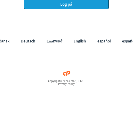
Log på
dansk
Deutsch
Ελληνικά
English
español
españo
Copyright© 2026 cPanel, L.L.C.
Privacy Policy