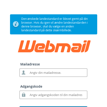
Den ønskede landestandard er blevet gemt på din
browser. Hvis du igen vil ændre landestandarden i
denne browser, skal du vælge en anden
landestandard på dette skærmbillede.
Mailadresse
Adgangskode