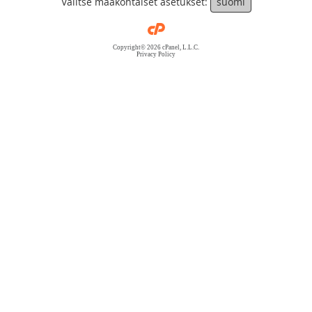
Valitse maakohtaiset asetukset:
suomi
Copyright© 2026 cPanel, L.L.C.
Privacy Policy