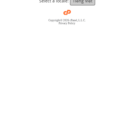
Select a locale:
Tiếng Việt
Copyright© 2026 cPanel, L.L.C.
Privacy Policy